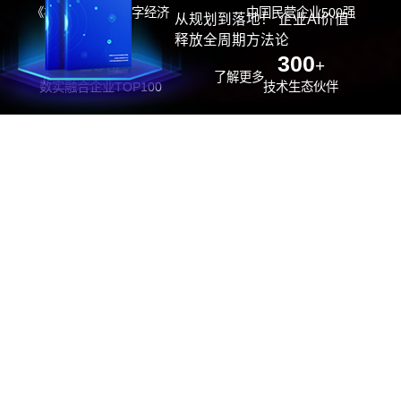
《福布斯》中国数字经济
中国民营企业500强
从规划到落地！ 企业AI价值
100强
释放全周期方法论
26
300
位
+
了解更多
数实融合企业TOP100
技术生态伙伴